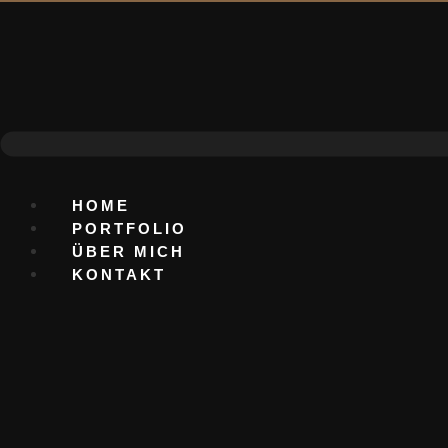
Zum
Inhalt
HOME
wechseln
PORTFOLIO
ÜBER MICH
KONTAKT
HOME
PORTFOLIO
ÜBER MICH
KONTAKT